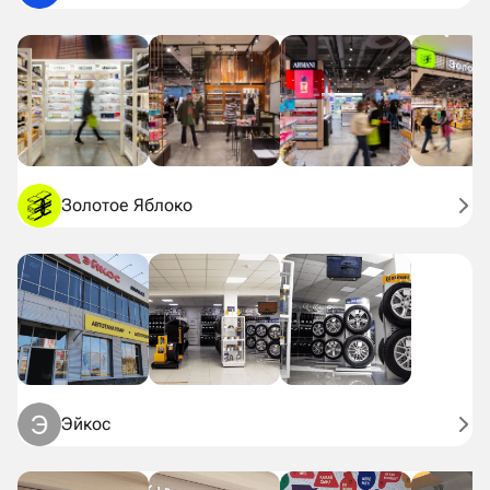
Золотое Яблоко
Эйкос