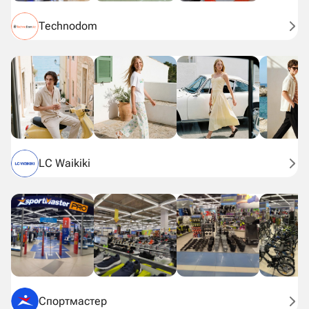
Technodom
LC Waikiki
Спортмастер