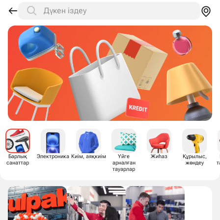
Дүкен іздеу
Құрылыс,
Барлық
Электроника
Киім, аяқкиім
Үйге
Жиһаз
жөндеу
санаттар
арналған
т
тауарлар